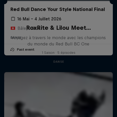
Red Bull Dance Your Style National Final
16 Mai – 4 Juillet 2026
RoxRite & Lilou Meet...
Bâle, Suisse
Voyagez à travers le monde avec les champions
DANSE
du monde du Red Bull BC One
Past event
1 Saison · 5 épisodes
DANSE