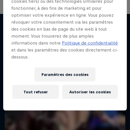
cookies tiers) ou des technologies similaires pour
fonctionner, à des fins de marketing et pour
optimiser votre expérience en ligne. Vous pouvez
The Break Boys
révoquer votre consentement via les paramètres
des cookies en bas de page du site web à tout
Le retour des Skill Brat Renegades
moment. Vous trouverez de plus amples
J'en veux encore !
1 Saison · 7 épisodes
informations dans notre
Politique de confidentialité
et dans les paramètres des cookies directement ci-
DANSE
dessous.
Paramètres des cookies
Tout refuser
Autoriser les cookies