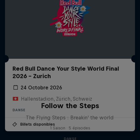
Red Bull Dance Your Style World Final
2026 - Zurich
24 Octobre 2026
Hallenstadion, Zürich, Schweiz
Follow the Steps
DANSE
The Flying Steps : Breakin' the world
Billets disponibles
1 Saison · 5 épisodes
DANSE