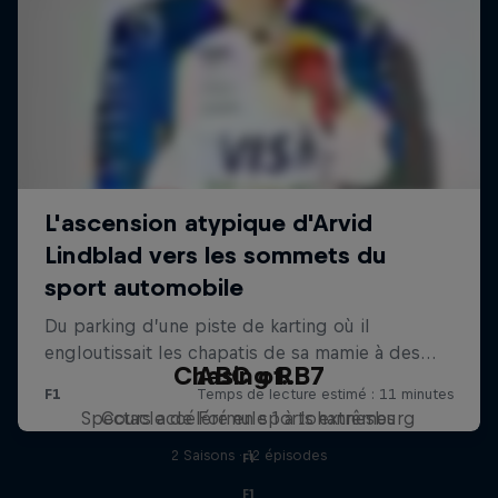
Chasing RB7
ABC of...
Spectacle de Formule 1 à Johannesburg
Cours accéléré en sports extrêmes
2 Saisons · 12 épisodes
F1
F1