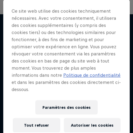
Ce site web utilise des cookies techniquement
nécessaires. Avec votre consentement, il utilisera
Les road trips de Red Bull Racing
des cookies supplémentaires (y compris des
Un tour du monde en F1
cookies tiers) ou des technologies similaires pour
J'en veux encore !
fonctionner, à des fins de marketing et pour
2 Saisons · 11 épisodes
optimiser votre expérience en ligne. Vous pouvez
F1
révoquer votre consentement via les paramètres
des cookies en bas de page du site web à tout
moment. Vous trouverez de plus amples
informations dans notre
Politique de confidentialité
et dans les paramètres des cookies directement ci-
dessous.
Paramètres des cookies
Tout refuser
Autoriser les cookies