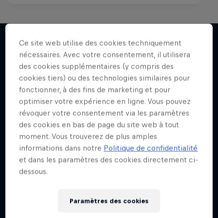
The Break Boys
Ce site web utilise des cookies techniquement
Le retour des Skill Brat Renegades
nécessaires. Avec votre consentement, il utilisera
J'en veux encore !
des cookies supplémentaires (y compris des
1 Saison · 7 épisodes
cookies tiers) ou des technologies similaires pour
DANSE
fonctionner, à des fins de marketing et pour
optimiser votre expérience en ligne. Vous pouvez
révoquer votre consentement via les paramètres
des cookies en bas de page du site web à tout
moment. Vous trouverez de plus amples
informations dans notre
Politique de confidentialité
et dans les paramètres des cookies directement ci-
dessous.
Paramètres des cookies