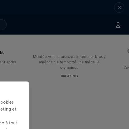
Victor Montalvo: Breaking the
Loop
ds
Montée vers le bronze : le premier b-boy
ent après
américain a remporté une médaille
olympique
L'
BREAKING
cookies
keting et
eb à tout