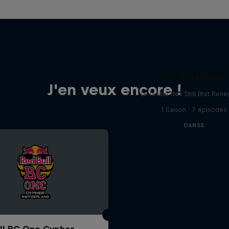
The Break Boys
J'en veux encore !
Le retour des Skill Brat Ren
1 Saison · 7 épisodes
DANSE
ll BC One Cypher