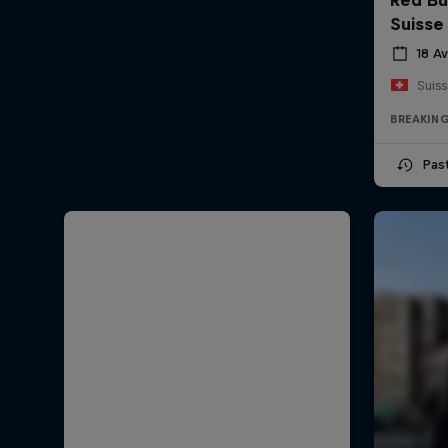
Suisse
18 Av
Suis
BREAKIN
Pas