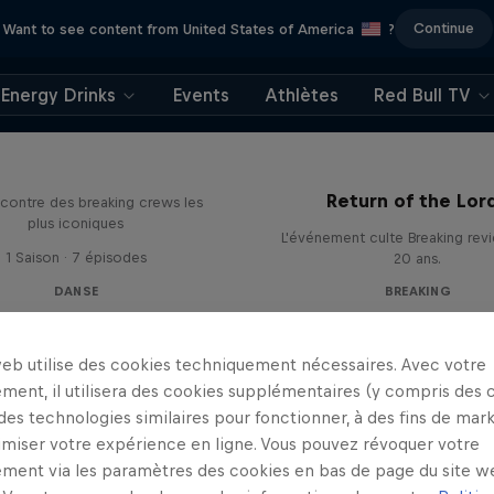
Continue
Want to see content from United States of America
?
Energy Drinks
Events
Athlètes
Red Bull TV
The Crew Code
Return of the Lor
ncontre des breaking crews les
plus iconiques
L'événement culte Breaking revi
1 Saison · 7 épisodes
20 ans.
DANSE
BREAKING
web utilise des cookies techniquement nécessaires. Avec votre
ment, il utilisera des cookies supplémentaires (y compris des 
 des technologies similaires pour fonctionner, à des fins de mar
imiser votre expérience en ligne. Vous pouvez révoquer votre
ment via les paramètres des cookies en bas de page du site w