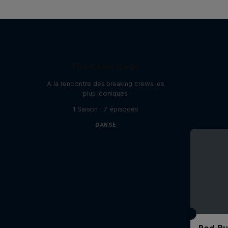
The Crew Code
A la rencontre des breaking crews les
plus iconiques
1 Saison · 7 épisodes
DANSE
Red Bu