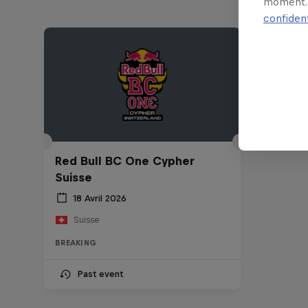
moment. 
confident
Red Bull BC One Cypher
Suisse
18 Avril 2026
Suisse
BREAKING
Past event