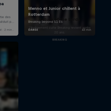
Return of the Lords
L'événement culte Breaking revient après
20 ans.
BREAKING