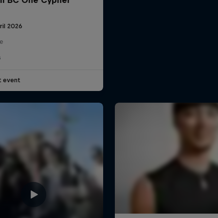
ril 2026
se
G
t event