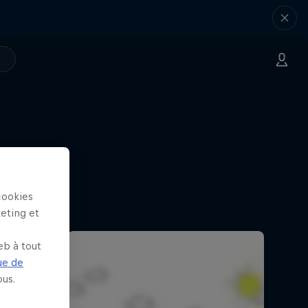
des défis
cookies
keting et
eb à tout
ue de
us.