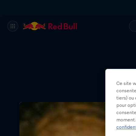
Ce site 
consente
tiers) ou
pour opt
consente
moment. 
confident