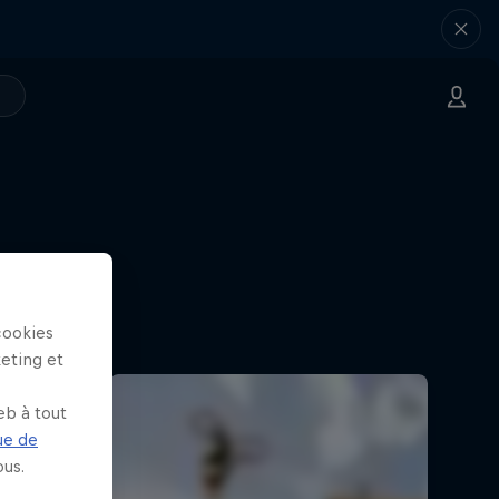
cookies
keting et
eb à tout
ue de
us.