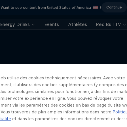
Continue
Want to see content from United States of America
?
Energy Drinks
Events
Athlètes
Red Bull TV
J'en veux encore !
web utilise des cookies techniquement nécessaires. Avec votre
ment, il utilisera des cookies supplémentaires (y compris des 
 des technologies similaires pour fonctionner, à des fins de mar
imiser votre expérience en ligne. Vous pouvez révoquer votre
ment via les paramètres des cookies en bas de page du site w
Vous trouverez de plus amples informations dans notre
Politiq
ialité
et dans les paramètres des cookies directement ci-desso