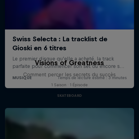
Visions of Greatness
Comment percer les secrets du succès
1 Saison · 1 Épisode
SKATEBOARD