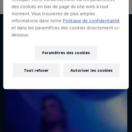
des cookies en bas de page du site web à tout
moment. Vous trouverez de plus amples
All Access : Danitsa
informations dans notre
Politique de confidentialité
et dans les paramètres des cookies directement ci-
De Genève à LA
dessous.
J'en veux encore !
1 Saison · 6 épisodes
MUSIQUE
Paramètres des cookies
Tout refuser
Autoriser les cookies