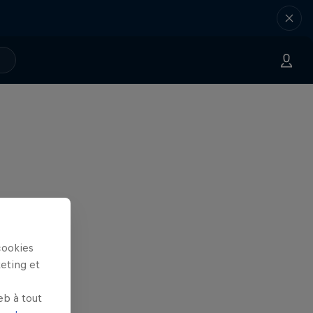
cookies
keting et
eb à tout