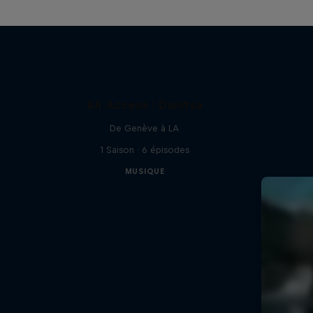
All Access : Danitsa
De Genève à LA
1 Saison · 6 épisodes
MUSIQUE