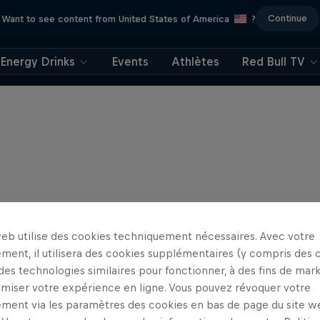
Continue
Want to see content from United States of America
?
Energy Drinks
Events
Athlètes
Red Bull TV
web utilise des cookies techniquement nécessaires. Avec votre
ment, il utilisera des cookies supplémentaires (y compris des 
 des technologies similaires pour fonctionner, à des fins de mar
imiser votre expérience en ligne. Vous pouvez révoquer votre
ment via les paramètres des cookies en bas de page du site w