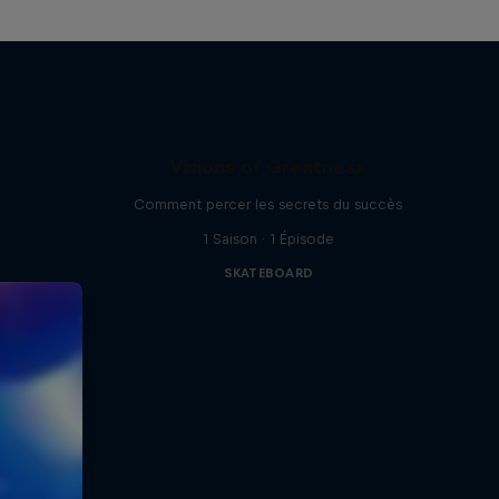
Visions of Greatness
Comment percer les secrets du succès
1 Saison · 1 Épisode
SKATEBOARD