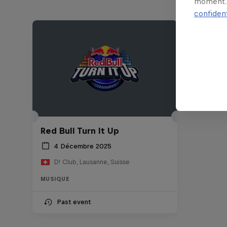
moment. 
confident
Red Bull Turn It Up
4 Décembre 2025
D! Club, Lausanne, Suisse
MUSIQUE
Past event