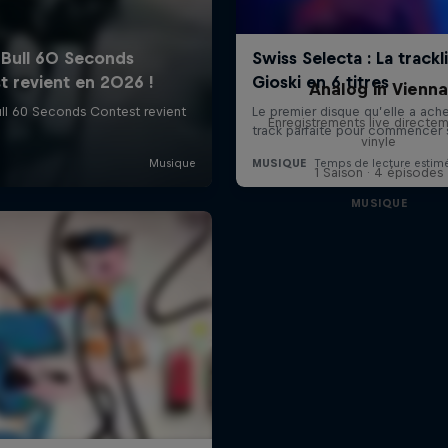
Analog in Vienn
Enregistrements live directem
vinyle
1 Saison · 4 épisodes
MUSIQUE