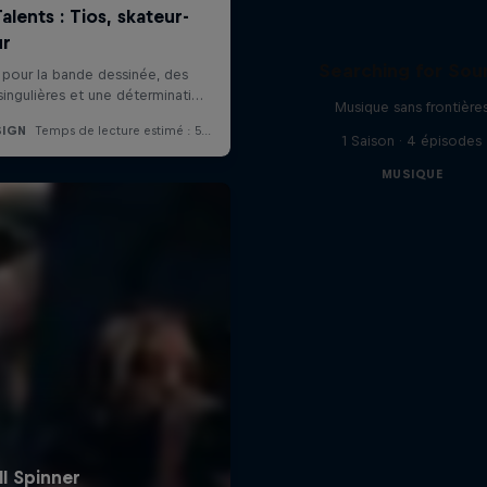
Searching for Sou
Musique sans frontière
1 Saison · 4 épisodes
MUSIQUE