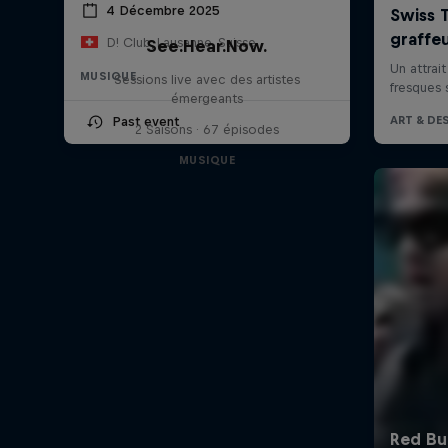
4 Décembre 2025
D! Club, Lausanne, Suisse
See.Hear.Now.
MUSIQUE
Sessions live avec des artistes
émergeants
Past event
2 Saisons · 67 épisodes
MUSIQUE