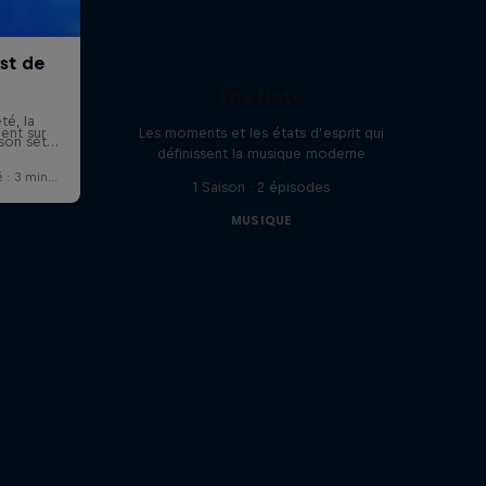
a
The Note
ent sur
Les moments et les états d’esprit qui
définissent la musique moderne
1 Saison · 2 épisodes
MUSIQUE