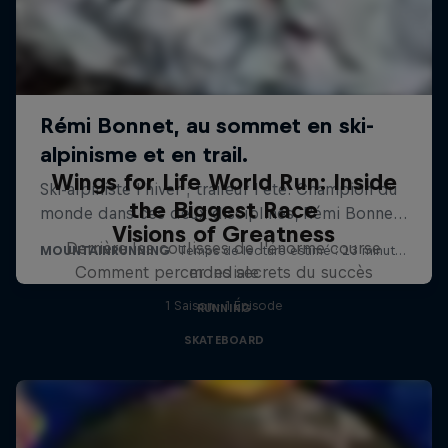
Wings for Life World Run: Inside
the Biggest Race
Visions of Greatness
Derrière les coulisses de l'énorme course
Comment percer les secrets du succès
mondiale
1 Saison · 1 Épisode
RUNNING
SKATEBOARD