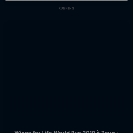
RUNNING
Wings for Life World Run 2019 à Zoug -