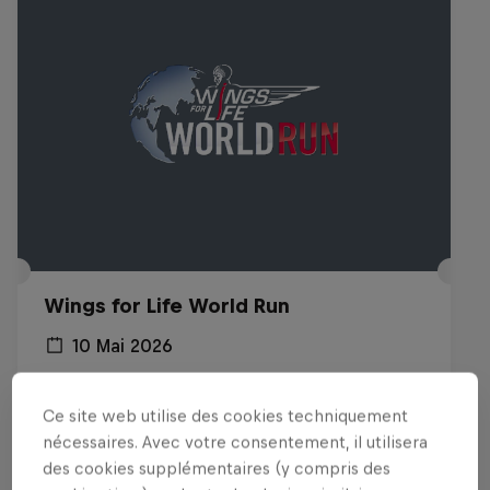
Wings for Life World Run
10 Mai 2026
Zug, Suisse
Ce site web utilise des cookies techniquement
RUNNING
nécessaires. Avec votre consentement, il utilisera
des cookies supplémentaires (y compris des
Voir le replay