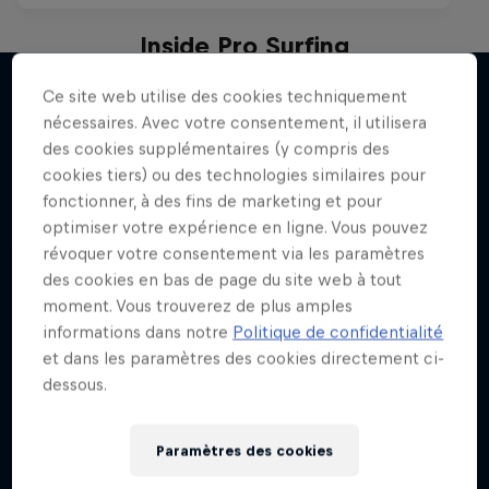
Inside Pro Surfing
Plongez dans les coulisses du Championship
Ce site web utilise des cookies techniquement
Tour de la WSL 2025
nécessaires. Avec votre consentement, il utilisera
J'en veux encore !
des cookies supplémentaires (y compris des
2 Saisons · 14 épisodes
cookies tiers) ou des technologies similaires pour
SURF
fonctionner, à des fins de marketing et pour
optimiser votre expérience en ligne. Vous pouvez
révoquer votre consentement via les paramètres
des cookies en bas de page du site web à tout
moment. Vous trouverez de plus amples
informations dans notre
Politique de confidentialité
et dans les paramètres des cookies directement ci-
dessous.
Paramètres des cookies