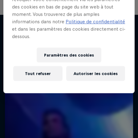
des cookies en bas de page du site web à tout
moment. Vous trouverez de plus amples
All Access : Danitsa
informations dans notre
Politique de confidentialité
Visions of Greatness
et dans les paramètres des cookies directement ci-
De Genève à LA
dessous.
J'en veux encore !
Comment percer les secrets du succès
1 Saison · 6 épisodes
1 Saison · 1 Épisode
MUSIQUE
Paramètres des cookies
SKATEBOARD
Tout refuser
Autoriser les cookies