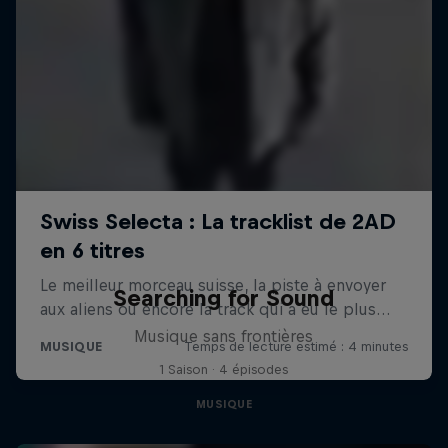
Searching for Sound
Musique sans frontières
1 Saison · 4 épisodes
MUSIQUE