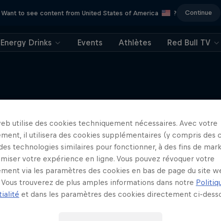
Continue
Want to see content from United States of America
?
Energy Drinks
Events
Athlètes
Red Bull TV
web utilise des cookies techniquement nécessaires. Avec votre
J'en veux encore !
ment, il utilisera des cookies supplémentaires (y compris des 
 des technologies similaires pour fonctionner, à des fins de mar
imiser votre expérience en ligne. Vous pouvez révoquer votre
ment via les paramètres des cookies en bas de page du site w
Vous trouverez de plus amples informations dans notre
Politiq
ialité
et dans les paramètres des cookies directement ci-desso