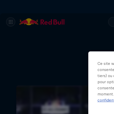
Ce site 
consente
tiers) ou
pour opt
consente
moment. 
confident