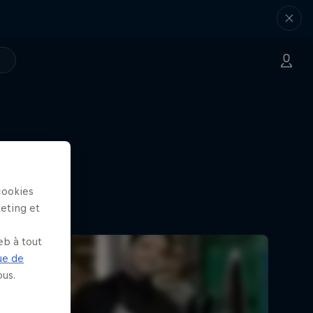
cookies
keting et
eb à tout
ue de
us.