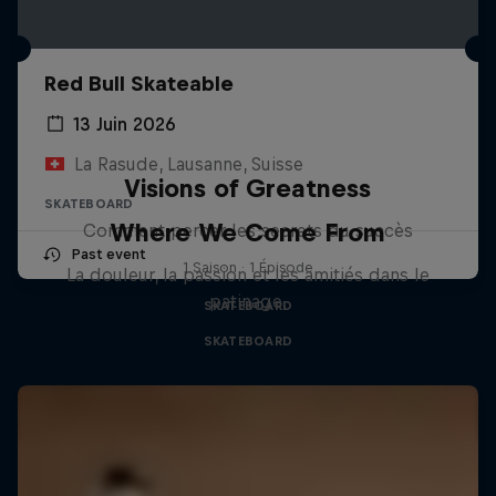
Red Bull Skateable
13 Juin 2026
La Rasude, Lausanne, Suisse
Visions of Greatness
SKATEBOARD
Where We Come From
Comment percer les secrets du succès
Past event
1 Saison · 1 Épisode
La douleur, la passion et les amitiés dans le
patinage.
SKATEBOARD
SKATEBOARD