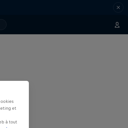
cookies
keting et
eb à tout