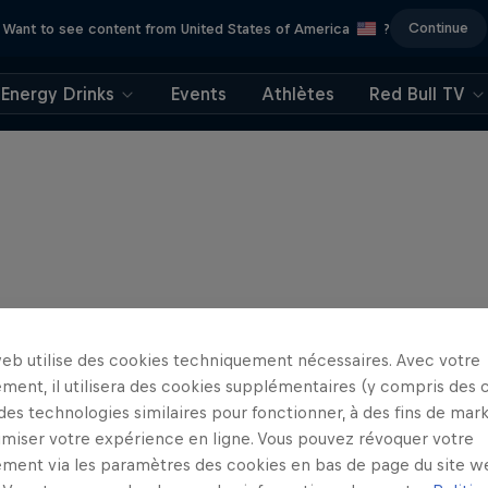
Continue
Want to see content from United States of America
?
Energy Drinks
Events
Athlètes
Red Bull TV
web utilise des cookies techniquement nécessaires. Avec votre
ment, il utilisera des cookies supplémentaires (y compris des 
 des technologies similaires pour fonctionner, à des fins de mar
imiser votre expérience en ligne. Vous pouvez révoquer votre
ment via les paramètres des cookies en bas de page du site w