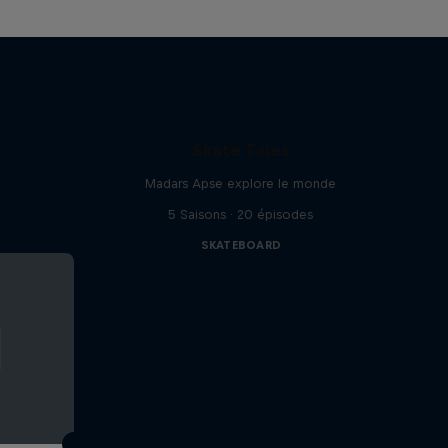
Skate Tales
Madars Apse explore le monde
5 Saisons · 20 épisodes
SKATEBOARD