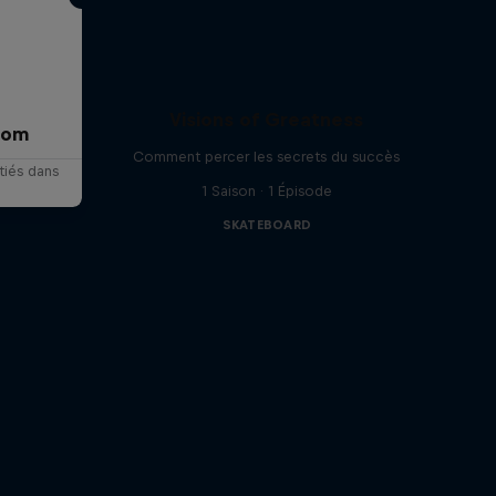
Visions of Greatness
rom
Comment percer les secrets du succès
itiés dans
1 Saison · 1 Épisode
SKATEBOARD