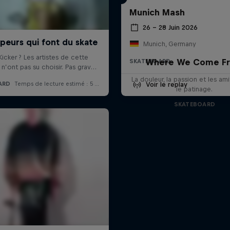
Munich Mash
26 – 28 Juin 2026
Munich, Germany
Where We Come F
SKATEBOARD
La douleur, la passion et les am
Voir le replay
le patinage.
SKATEBOARD