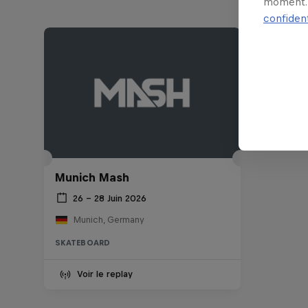
moment. 
confident
Munich Mash
26 – 28 Juin 2026
Munich, Germany
SKATEBOARD
Voir le replay