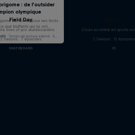
Field Day
ABC of...
the lives of pro skateboarders
Cours accéléré en sports ex
2 Saisons · 7 épisodes
2 Saisons · 12 épisode
SKATEBOARD
F1