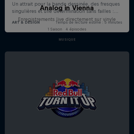
Analog in Vienna
Enregistrements live directement sur vinyle
1 Saison · 4 épisodes
MUSIQUE