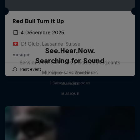
Red Bull Turn It Up
4 Décembre 2025
D! Club, Lausanne, Suisse
See.Hear.Now.
MUSIQUE
Searching for Sound
Sessions live avec des artistes émergeants
Past event
Musique sans frontières
2 Saisons · 67 épisodes
1 Saison · 4 épisodes
MUSIQUE
MUSIQUE