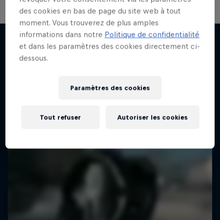
des cookies en bas de page du site web à tout
moment. Vous trouverez de plus amples
Visions of Greatness
informations dans notre
Politique de confidentialité
et dans les paramètres des cookies directement ci-
Comment percer les secrets du succès
dessous.
J'en veux encore !
1 Saison · 1 Épisode
SKATEBOARD
Paramètres des cookies
Tout refuser
Autoriser les cookies