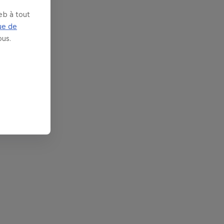
eb à tout
ue de
us.