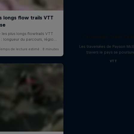
Crossings: New Zea
Les traversées de Payson McE
travers le pays se poursui
VTT