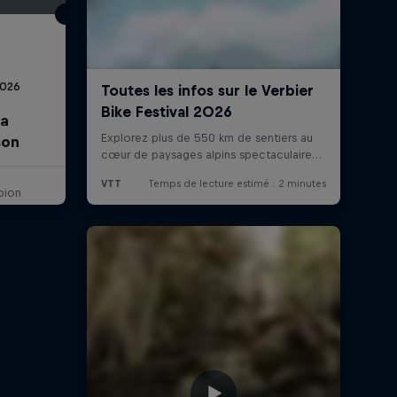
2026
la
son
pion