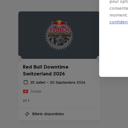
pour opt
consente
moment. 
confident
Red Bull Downtime
Switzerland 2026
25 Juillet – 20 Septembre 2026
Suisse
VTT
Billets disponibles