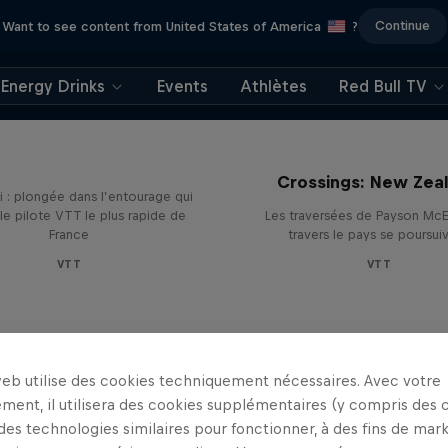
Continue
Want to see content from United States of America
?
Energy Drinks
Events
Athlètes
Red Bull TV
Must Be Nice
Crossings: New Zea
i : plongée dans l’entourage qui
le pilote VTT le plus rapide de
Les traversées de Payson McE
France
travers le pays se poursui
VTT
VTT
web utilise des cookies techniquement nécessaires. Avec votre
ment, il utilisera des cookies supplémentaires (y compris des 
 des technologies similaires pour fonctionner, à des fins de mar