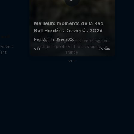
Must Be Nice
land
Loïc Bruni : plongée dans l’entourage qui
lveen à
a forgé le pilote VTT le plus rapide de
vent
France
VTT