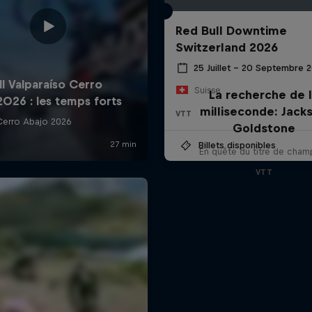
Red Bull Downtime
Switzerland 2026
25 Juillet – 20 Septembre 
Suisse
La recherche de 
milliseconde: Jack
VTT
Goldstone
Billets disponibles
En quête du titre de cham
VTT