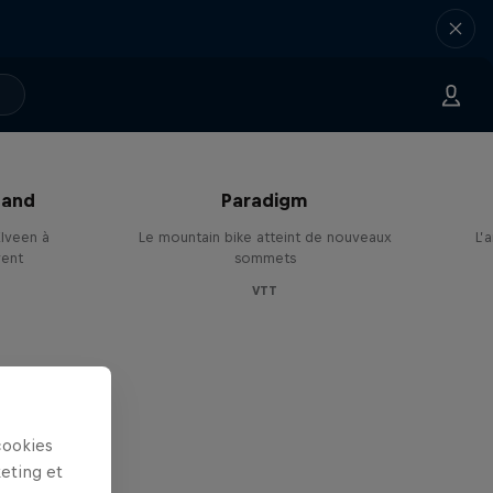
land
Paradigm
lveen à
Le mountain bike atteint de nouveaux
L’
vent
sommets
VTT
cookies
keting et