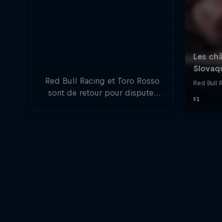
Red Bull Racing et Toro Rosso
sont de retour pour disputer
un autre championnat du
monde de Formule 1. 20
Grands Prix, 20 pilotes, 10
écuries, un seul vainqueur.