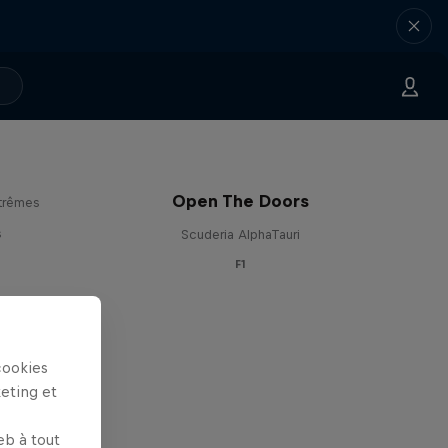
Open The Doors
trêmes
s
Scuderia AlphaTauri
F1
cookies
keting et
eb à tout