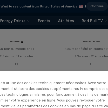
Continue
Want to see content from United States of America
?
Energy Drinks
Events
Athlètes
Red Bull TV
road trips de Red Bull
Racing
ABC of...
Un tour du monde en F1
Cours accéléré en sports ex
2 Saisons · 11 épisodes
2 Saisons · 12 épisode
F1
F1
web utilise des cookies techniquement nécessaires. Avec votre
ment, il utilisera des cookies supplémentaires (y compris des 
 des technologies similaires pour fonctionner, à des fins de mar
imiser votre expérience en ligne. Vous pouvez révoquer votre
ment via les paramètres des cookies en bas de page du site w