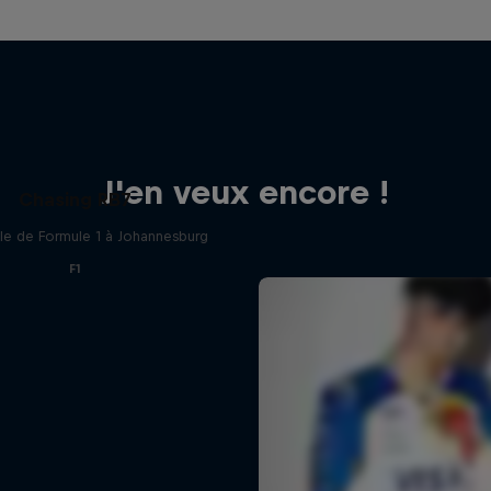
J'en veux encore !
Chasing RB7
le de Formule 1 à Johannesburg
F1