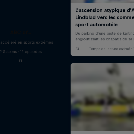
ABC of...
 accéléré en sports extrêmes
2 Saisons · 12 épisodes
F1