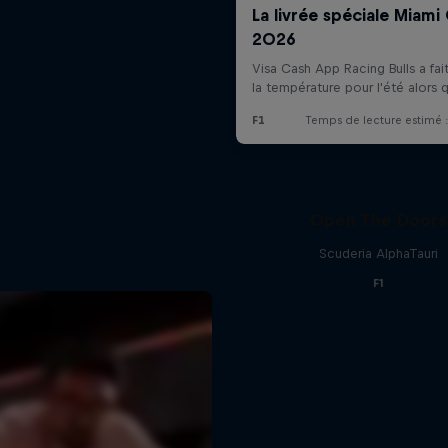
Open The Doors
Scuderia AlphaTauri
F1