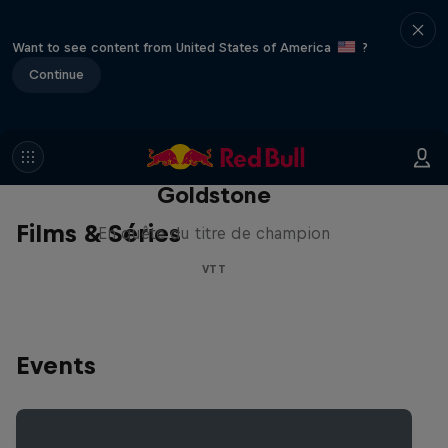
Want to see content from United States of America
?
Continue
La recherche de la
milliseconde: Jackson
Goldstone
Films & Séries
En quête du titre de champion
VTT
Events