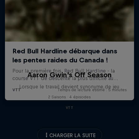
Aaron Gwin's Off Season
Lorsque le travail devient synonyme de jeu
2 Saisons · 4 épisodes
VTT
CHARGER LA SUITE