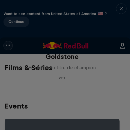
Want to see content from United States of America
?
Continue
La recherche de la
milliseconde: Jackson
Goldstone
Films & Séries
En quête du titre de champion
VTT
Events