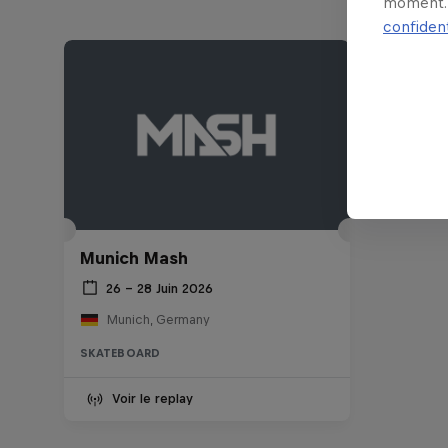
moment. 
confident
Munich Mash
26 – 28 Juin 2026
Munich, Germany
SKATEBOARD
Voir le replay