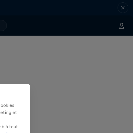
cookies
keting et
eb à tout