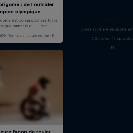
ABC of...
Cours accéléré en sports ex
2 Saisons · 12 épisode
F1