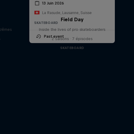
13 Juin 2026
La Rasude, Lausanne, Suisse
Field Day
SKATEBOARD
trêmes
Inside the lives of pro skateboarders
Past event
s
2 Saisons · 7 épisodes
SKATEBOARD