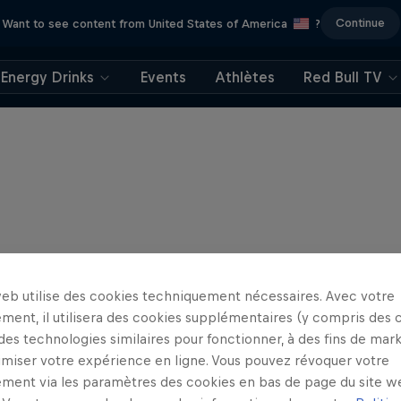
Continue
Want to see content from United States of America
?
Energy Drinks
Events
Athlètes
Red Bull TV
web utilise des cookies techniquement nécessaires. Avec votre
ment, il utilisera des cookies supplémentaires (y compris des 
 des technologies similaires pour fonctionner, à des fins de mar
imiser votre expérience en ligne. Vous pouvez révoquer votre
ment via les paramètres des cookies en bas de page du site w