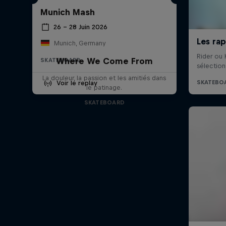
Munich Mash
26 – 28 Juin 2026
Munich, Germany
Where We Come From
SKATEBOARD
La douleur, la passion et les amitiés dans
Voir le replay
le patinage.
SKATEBOARD