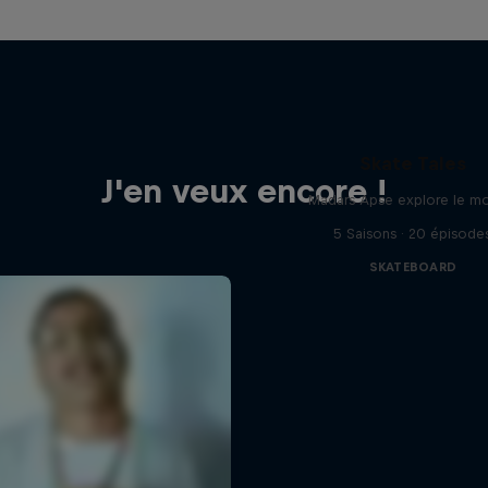
Skate Tales
J'en veux encore !
Madars Apse explore le m
5 Saisons · 20 épisode
SKATEBOARD