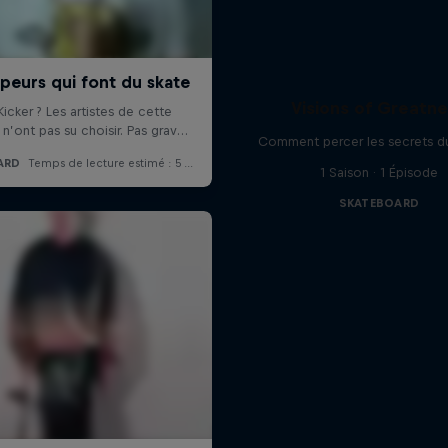
Visions of Greatn
Comment percer les secrets d
1 Saison · 1 Épisode
SKATEBOARD