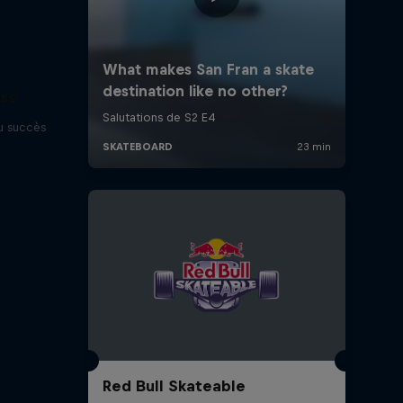
ess
u succès
Red Bull Skateable