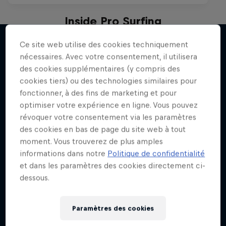
Inside Pro Surfing
Plongez dans les coulisses du Championship
Ce site web utilise des cookies techniquement
Tour de la WSL 2025
nécessaires. Avec votre consentement, il utilisera
J'en veux encore !
des cookies supplémentaires (y compris des
2 Saisons · 14 épisodes
cookies tiers) ou des technologies similaires pour
SURF
fonctionner, à des fins de marketing et pour
optimiser votre expérience en ligne. Vous pouvez
révoquer votre consentement via les paramètres
des cookies en bas de page du site web à tout
moment. Vous trouverez de plus amples
informations dans notre
Politique de confidentialité
et dans les paramètres des cookies directement ci-
dessous.
Paramètres des cookies