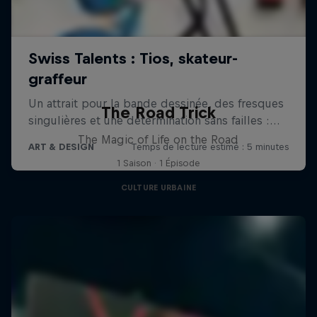
The Road Trick
The Magic of Life on the Road
1 Saison · 1 Épisode
CULTURE URBAINE