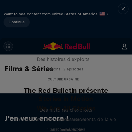
Want to see content from United States of America
?
Continue
The Red Bulletin présente
Stories in Motion
Des histoires d'exploits
Films & Séries
3 Saisons · 2 épisodes
CULTURE URBAINE
The Red Bulletin présente
Stories in Motion
We Are All Stories
Des histoires d'exploits
J'en veux encore !
Immortaliser les meilleurs moments de la vie
3 Saisons · 2 épisodes
1 Saison · 8 épisodes
CULTURE URBAINE