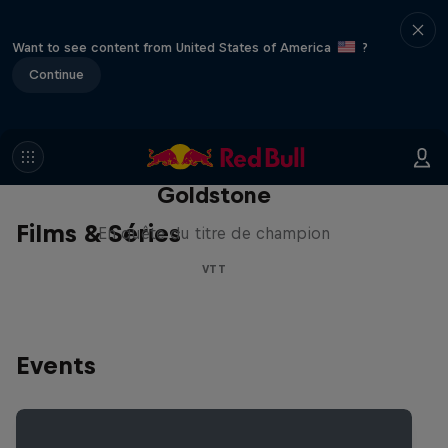
Want to see content from United States of America
?
Continue
La recherche de la
milliseconde: Jackson
Goldstone
Films & Séries
En quête du titre de champion
VTT
Events