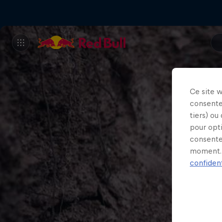
Ce site 
consente
tiers) ou
pour opt
consente
moment. 
confident