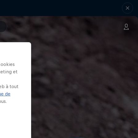
cookies
keting et
eb à tout
ue de
us.