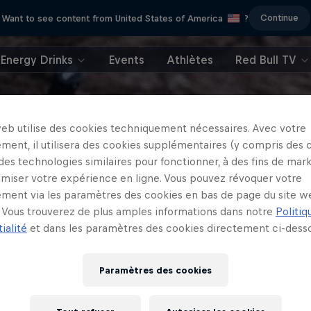
Continue
Want to see content from United States of America
?
Energy Drinks
Events
Athlètes
Red Bull TV
web utilise des cookies techniquement nécessaires. Avec votre
ment, il utilisera des cookies supplémentaires (y compris des 
 des technologies similaires pour fonctionner, à des fins de mar
imiser votre expérience en ligne. Vous pouvez révoquer votre
ment via les paramètres des cookies en bas de page du site w
Vous trouverez de plus amples informations dans notre
Politiq
ialité
et dans les paramètres des cookies directement ci-desso
Paramètres des cookies