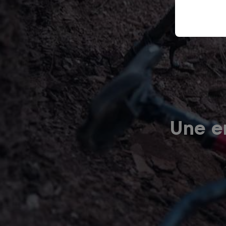
Une er