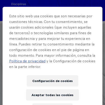
Disciplinas
MC / Freestyle / Rap
Este sitio web usa cookies que son necesarias por
cuestiones técnicas. Con tu consentimiento, se
usarán cookies adicionales (que incluyen aquellas
No hay muchos MCs en el freestyle peruano que
de terceros) o tecnologías similares para fines de
puedan decir que llegaron desde la selva. Letras
mercadotecnia y para mejorar tu experiencia en
Tarapoto es el primero. Nacido el 18 de enero de
línea. Puedes retirar tu consentimiento mediante la
1999, comenzó en el freestyle en 2016 desde
configuración de cookies en el pie de página en
Tarapoto, una ciudad que hasta su llegada al
todo momento. Para mayor información, consulta la
Política de privacidad
y la Configuración de cookies
circuito nacional no había puesto un representante
en la parte inferior.
en la Final Nacional de Red Bull Batalla. En 2020
rompió ese techo y se convirtió en el primer
freestyler del oriente peruano en competir en la
Configuración de cookies
nacional del circuito.
Aceptar todas las cookies
Fuera del micrófono, Letras tiene un perfil poco
común en la escena: licenciado en Administración