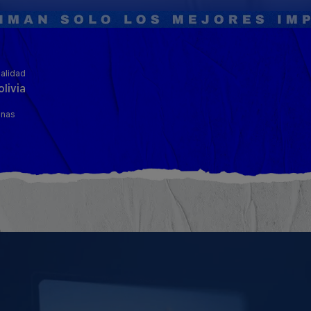
alidad
olivia
inas