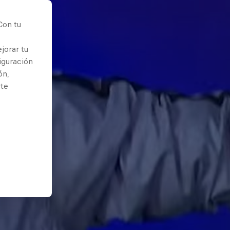
Con tu
jorar tu
iguración
ón,
rte