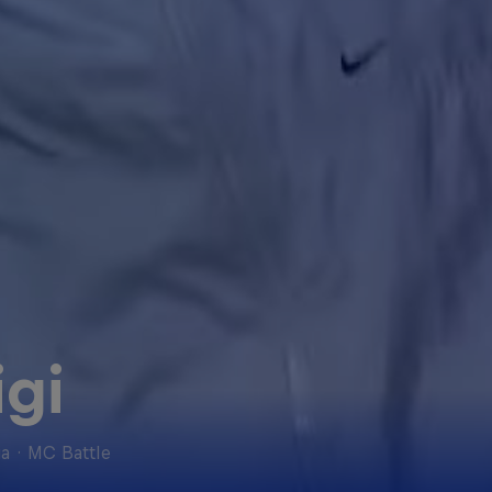
igi
ia
·
MC Battle