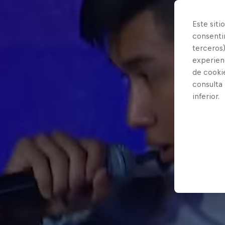
Este siti
consentim
terceros)
experienc
de cooki
consulta
inferior.