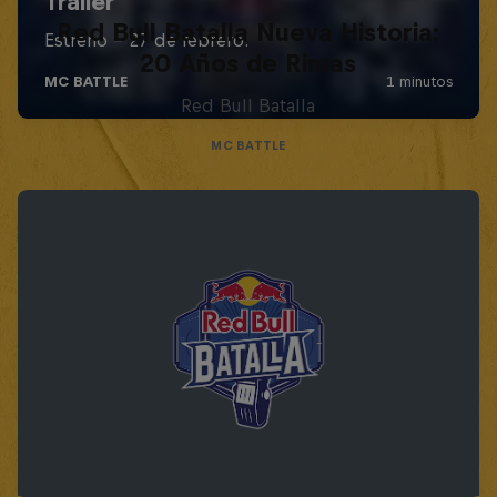
Red Bull Batalla Nueva Historia:
20 Años de Rimas
Red Bull Batalla
MC BATTLE