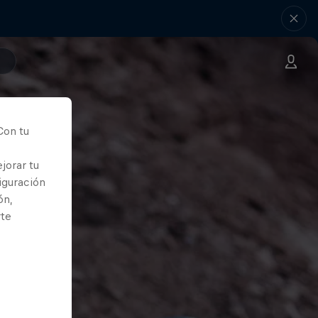
Con tu
jorar tu
iguración
ón,
rte