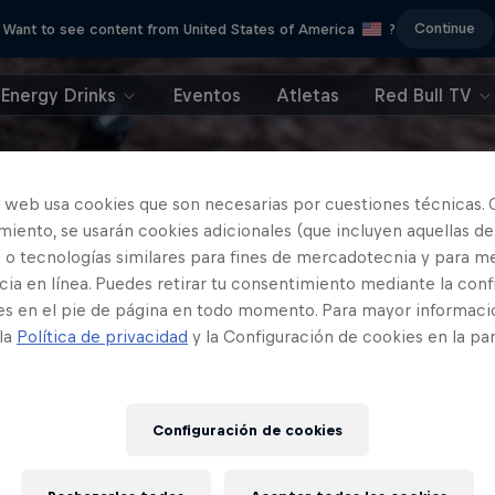
Continue
Want to see content from United States of America
?
Energy Drinks
Eventos
Atletas
Red Bull TV
o web usa cookies que son necesarias por cuestiones técnicas. 
iento, se usarán cookies adicionales (que incluyen aquellas de
 o tecnologías similares para fines de mercadotecnia y para me
ia en línea. Puedes retirar tu consentimiento mediante la conf
es en el pie de página en todo momento. Para mayor informaci
 la
Política de privacidad
y la Configuración de cookies en la pa
Configuración de cookies