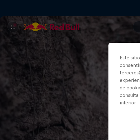
Este siti
consentim
terceros)
experienc
de cooki
consulta
inferior.