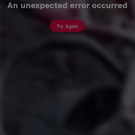
An unexpected error occurred
Try Again