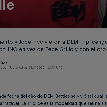
lle
ento y Joqerr volvieron a DEM Triplice ig
on JNO en vez de Pepe Grillo y con el oro 
Núñez
eídos
Published on
28.01.2020 · 20:10 UTC
da fecha del año de DEM Battles se vivió tal cual la
arrázaval. La Triplice es la modalidad que reúne a t