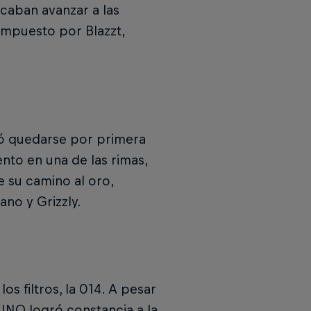
scaban avanzar a las
ompuesto por Blazzt,
ió quedarse por primera
nto en una de las rimas,
de su camino al oro,
no y Grizzly.
os filtros, la 014. A pesar
JNO logró constancia a la