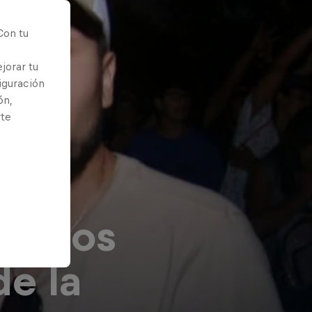
Con tu
jorar tu
iguración
ón,
rte
r, los
de la