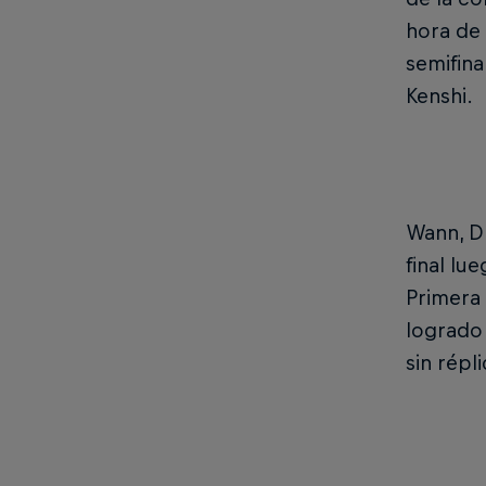
hora de 
semifina
Kenshi.
Wann, Dr
final lu
Primera 
logrado 
sin répl