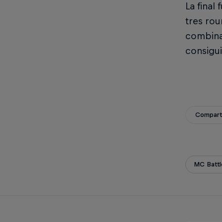
La final
tres rou
combina
consigui
Compar
MC Battl