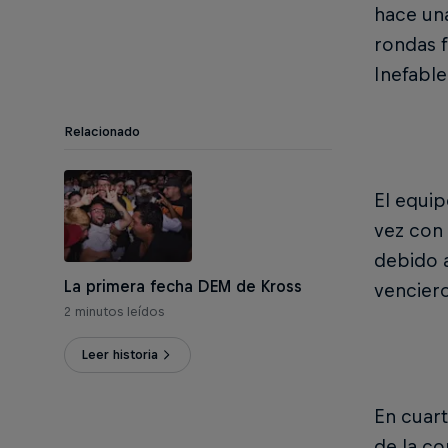
hace una
rondas f
Inefable
Relacionado
El equi
vez con 
debido a
La primera fecha DEM de Kross
venciero
2 minutos leídos
Leer historia
En cuart
de la co