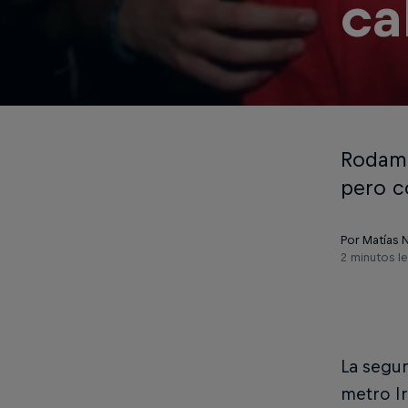
ca
Rodami
pero c
Por Matías 
2 minutos l
La segun
metro Ir