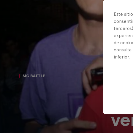
Este siti
consentim
terceros)
experienc
de cooki
consulta
inferior.
DE
MC BATTLE
Ro
ve