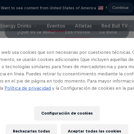
Continue
Want to see content from United States of America
?
Energy Drinks
Eventos
Atletas
Red Bull TV
¿Qué es la WRC?
Los Pilotos
La Ruta
o web usa cookies que son necesarias por cuestiones técnicas. 
stien Ogier: The Final
iento, se usarán cookies adicionales (que incluyen aquellas de
Discover Dakar
Season
 o tecnologías similares para fines de mercadotecnia y para me
Descubre el Rally Daka
ia en línea. Puedes retirar tu consentimiento mediante la conf
omo la estrella francesa de los
es en el pie de página en todo momento. Para mayor informaci
2 Temporadas · 12 episod
s ganó su último título mundial.
 la
Política de privacidad
y la Configuración de cookies en la pa
RALLY
RALLY
Configuración de cookies
Rechazarlas todas
Aceptar todas las cookies