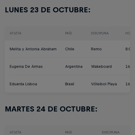
LUNES 23 DE OCTUBRE:
ATLETA
PAÍS
DISCIPLINA
HORA
Melita y Antonia Abraham
Chile
Remo
8:00 
Eugenia De Armas
Argentina
Wakeboard
16:1
Eduarda Lisboa
Brasil
Vóleibol Playa
16:3
MARTES 24 DE OCTUBRE:
ATLETA
PAÍS
DISCIPLINA