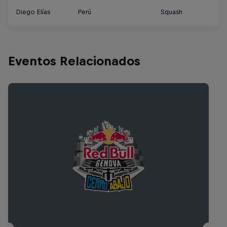
Diego Elías
Perú
Squash
TB
Eventos Relacionados