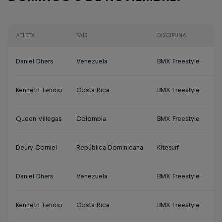
ATLETA
PAÍS
DISCIPLINA
HO
Daniel Dhers
Venezuela
BMX Freestyle
11
Kenneth Tencio
Costa Rica
BMX Freestyle
11
Queen Villegas
Colombia
BMX Freestyle
11
Deury Corniel
República Dominicana
Kitesurf
10
Daniel Dhers
Venezuela
BMX Freestyle
11
Kenneth Tencio
Costa Rica
BMX Freestyle
11