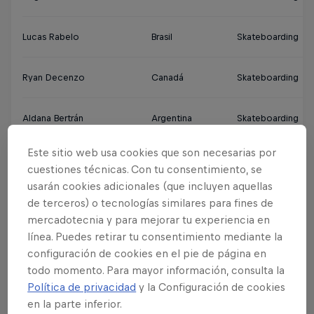
Lucas Rabelo
Brasil
Skateboarding
Ryan Decenzo
Canadá
Skateboarding
Aldana Bertrán
Argentina
Skateboarding
Este sitio web usa cookies que son necesarias por
Antonia y Melita Abraham
Chile
Remo
cuestiones técnicas. Con tu consentimiento, se
usarán cookies adicionales (que incluyen aquellas
Eugenia De Armas
Argentina
Wakeboard
de terceros) o tecnologías similares para fines de
mercadotecnia y para mejorar tu experiencia en
línea. Puedes retirar tu consentimiento mediante la
Eduarda Lisboa
Brasil
Vóleibol Playa
configuración de cookies en el pie de página en
todo momento. Para mayor información, consulta la
Natalia Grossman
Estados Unidos
Escalada
Política de privacidad
y la Configuración de cookies
en la parte inferior.