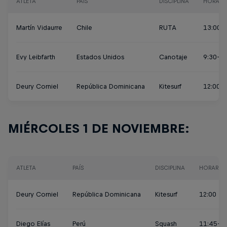
ATLETA
PAÍS
DISCIPLINA
HORARI
Martín Vidaurre
Chile
RUTA
13:00 -
Evy Leibfarth
Estados Unidos
Canotaje
9:30-1
Deury Corniel
República Dominicana
Kitesurf
12:00-
MIÉRCOLES 1 DE NOVIEMBRE:
ATLETA
PAÍS
DISCIPLINA
HORARIO
Deury Corniel
República Dominicana
Kitesurf
12:00 - 
Diego Elías
Perú
Squash
11:45-12