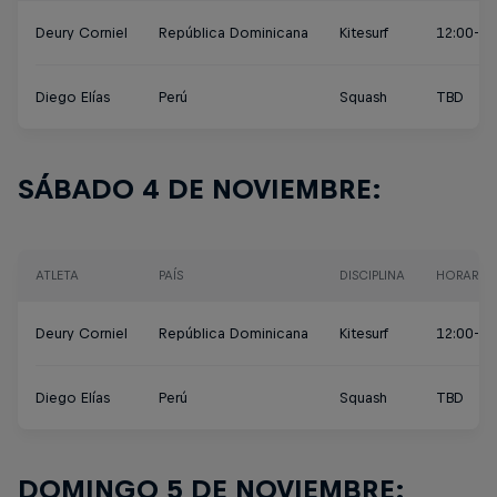
Deury Corniel
República Dominicana
Kitesurf
12:00-18
Diego Elías
Perú
Squash
TBD
SÁBADO 4 DE NOVIEMBRE:
ATLETA
PAÍS
DISCIPLINA
HORARIO
Deury Corniel
República Dominicana
Kitesurf
12:00-18
Diego Elías
Perú
Squash
TBD
DOMINGO 5 DE NOVIEMBRE: