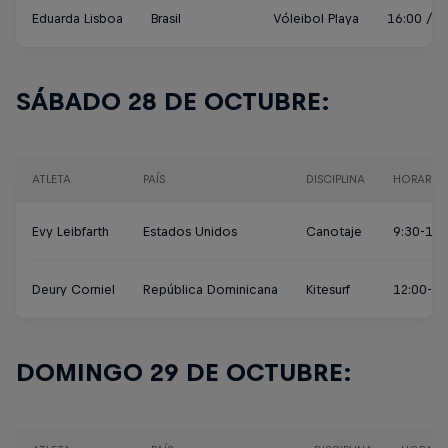
Eduarda Lisboa
Brasil
Vóleibol Playa
16:00 / 1
SÁBADO 28 DE OCTUBRE:
ATLETA
PAÍS
DISCIPLINA
HORARIO
Evy Leibfarth
Estados Unidos
Canotaje
9:30-14:
Deury Corniel
República Dominicana
Kitesurf
12:00-18
DOMINGO 29 DE OCTUBRE: