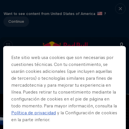
Want to see content from United States of America
?
Continue
Este sitio web usa cookies que son necesarias por
cuestiones técnicas. Con tu consentimiento, se
404
usarán cookies adicionales (que incluyen aquellas
Vaya. Lo sentimos. ¿Dónde está la
de terceros) o tecnologías similares para fines de
página?
mercadotecnia y para mejorar tu experiencia en
línea. Puedes retirar tu consentimiento mediante la
configuración de cookies en el pie de página en
todo momento. Para mayor información, consulta la
Política de privacidad
y la Configuración de cookies
en la parte inferior.