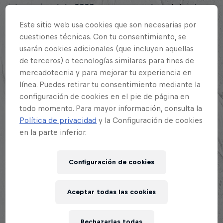
internacional de 2020, suma su nombre al de otros
bicampeones como Arkano, Chuty, Aczino, Jota,
Este sitio web usa cookies que son necesarias por
Dtoke, El B, Jony Beltrán, Valles-T, Pepe Grillo y SNK.
cuestiones técnicas. Con tu consentimiento, se
usarán cookies adicionales (que incluyen aquellas
Igualmente memorable fue el encuentro entre MC
de terceros) o tecnologías similares para fines de
Jeral y Léxico HT, quienes se enfrentaron por el
mercadotecnia y para mejorar tu experiencia en
tercer y cuarto puesto: la victoria fue para Léxico
línea. Puedes retirar tu consentimiento mediante la
HT.
configuración de cookies en el pie de página en
todo momento. Para mayor información, consulta la
Lee la historia completa aquí: Éxodo Lirical:
primer
Política de privacidad
y la Configuración de cookies
bicampeón de Red Bull Batalla Dominicana
en la parte inferior.
Configuración de cookies
Aceptar todas las cookies
Rechazarlas todas