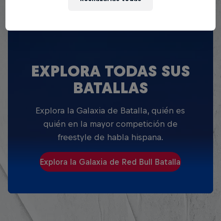
EXPLORA TODAS SUS
BATALLAS
Explora la Galaxia de Batalla, quién es
quién en la mayor competición de
freestyle de habla hispana.
Explora la Galaxia de Red Bull Batalla