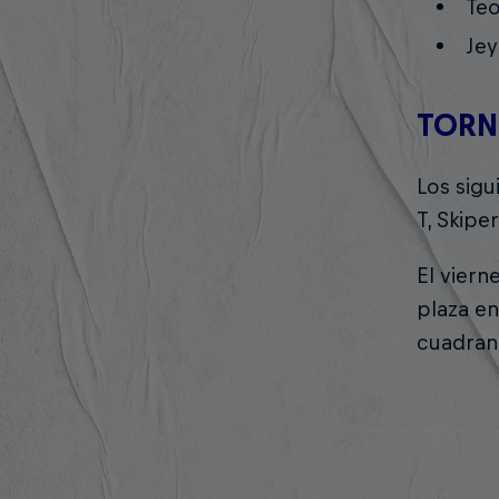
Teo
Je
TORN
Los sigu
T, Skiper
El viern
plaza en
cuadran