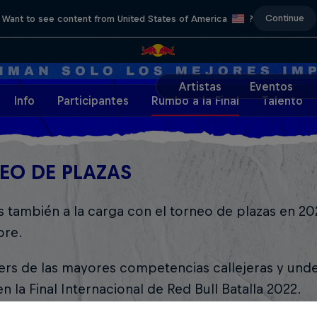
Continue
Want to see content from United States of America
?
Artistas
Eventos
Info
Participantes
Rumbo a la Final
Talento
EO DE PLAZAS
 también a la carga con el torneo de plazas en 20
bre.
lers de las mayores competencias callejeras y und
n la Final Internacional de Red Bull Batalla 2022.