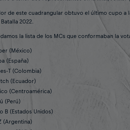
or de este cuadrangular obtuvo el último cupo a la
 Batalla 2022.
rdamos la lista de los MCs que conformaban la vo
per (México)
pa (España)
les-T (Colombia)
tch (Ecuador)
ico (Centroamérica)
ú (Perú)
o B (Estados Unidos)
 (Argentina)