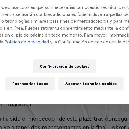
rgo de este año 2022 os hemos acompañado y retra
o web usa cookies que son necesarias por cuestiones técnicas. 
 Gold Battle 🇪🇸, Plaza de Reyes 🇵🇪, Club de la 
iento, se usarán cookies adicionales (que incluyen aquellas de
entea 🇵🇦, Código de Barras 🇨🇴 y Perros de Call
 o tecnologías similares para fines de mercadotecnia y para me
ia en línea. Puedes retirar tu consentimiento mediante la conf
, el subcampeón del Torneo de Plazas 2021 Wolf se 
es en el pie de página en todo momento. Para mayor informaci
 la
Política de privacidad
y la Configuración de cookies en la pa
Jesús LC en la final.
Configuración de cookies
EMA, MEJOR SEGUNDO
Rechazarlas todas
Aceptar todas las cookies
ás vosotros habéis sido los que habéis decidido 
Internacional.
ha sido el merecedor de esta plaza tras conseguir
elve a tener dos representantes en la final; Jokker