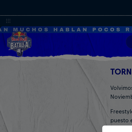
TORN
Volvimos
Noviem
Freesty
puesto e