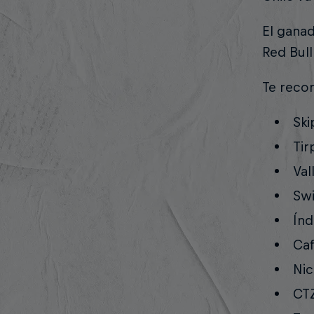
El ganad
Red Bull
Te reco
Ski
Tir
Val
Swi
Índ
Caf
Nic
CTZ