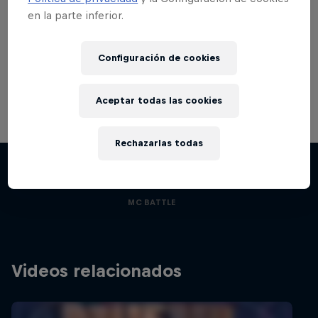
en la parte inferior.
Configuración de cookies
Aceptar todas las cookies
Red Bull Batalla Nueva Historia:
Rechazarlas todas
20 Años de Rimas
Films & Shows
Red Bull Batalla
MC BATTLE
Videos relacionados