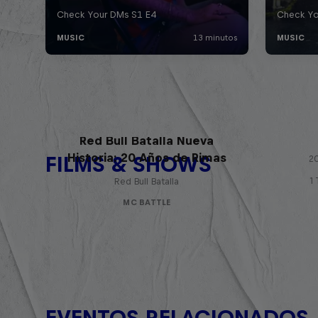
Red Bull Batalla Nueva
Historia: 20 Años de Rimas
FILMS & SHOWS
20
1
Red Bull Batalla
MC BATTLE
EVENTOS RELACIONADOS