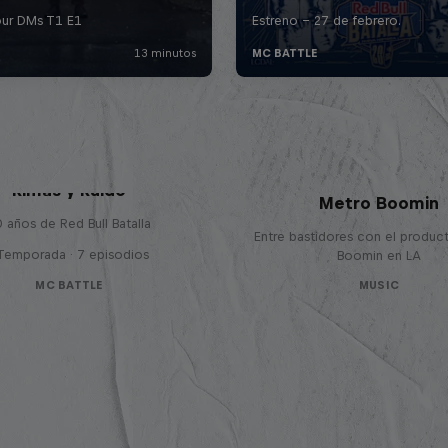
Red Bull Symphonic
Rimas y Ruido
Metro Boomin
 años de Red Bull Batalla
Entre bastidores con el produc
 Temporada · 7 episodios
Boomin en LA
MC BATTLE
MUSIC