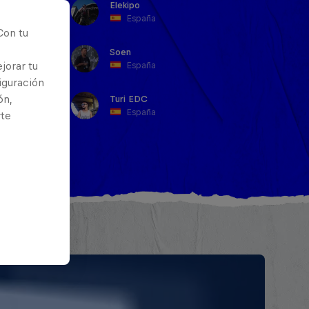
Elekipo
España
Con tu
Soen
jorar tu
España
iguración
ón,
Turi EDC
España
rte