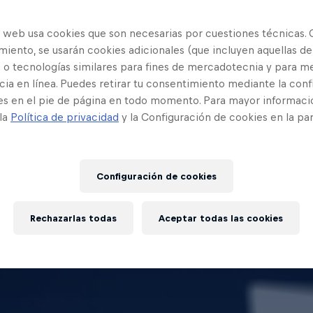
eet Pain
Zasko Master
España
España
o web usa cookies que son necesarias por cuestiones técnicas. 
iento, se usarán cookies adicionales (que incluyen aquellas de
valha
Dani
 o tecnologías similares para fines de mercadotecnia y para me
España
España
ia en línea. Puedes retirar tu consentimiento mediante la conf
es en el pie de página en todo momento. Para mayor informaci
te
Cixer
España
España
 la
Política de privacidad
y la Configuración de cookies en la pa
rte
España
Configuración de cookies
Rechazarlas todas
Aceptar todas las cookies