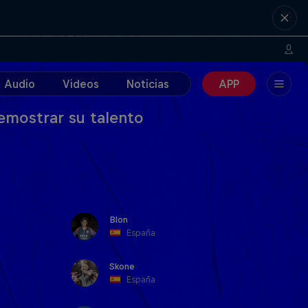
Audio
Videos
Noticias
APP
emostrar su talento
Blon
España
Skone
España