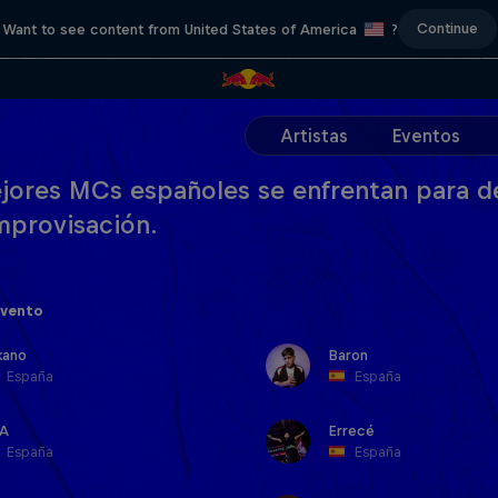
Continue
Want to see content from United States of America
?
Artistas
Eventos
jores MCs españoles se enfrentan para d
improvisación.
evento
kano
Baron
España
España
A
Errecé
España
España