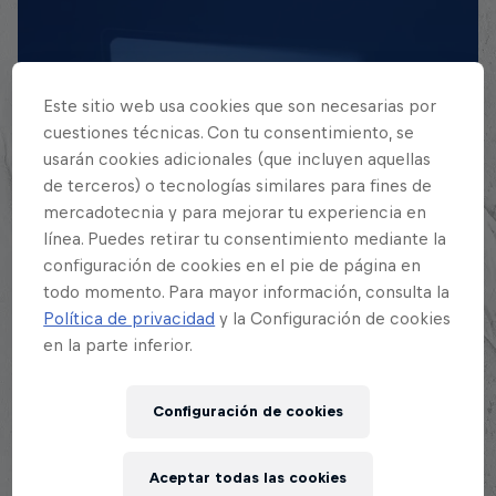
Este sitio web usa cookies que son necesarias por
cuestiones técnicas. Con tu consentimiento, se
usarán cookies adicionales (que incluyen aquellas
de terceros) o tecnologías similares para fines de
mercadotecnia y para mejorar tu experiencia en
línea. Puedes retirar tu consentimiento mediante la
EXPLORA TODAS SUS
configuración de cookies en el pie de página en
BATALLAS
todo momento. Para mayor información, consulta la
Política de privacidad
y la Configuración de cookies
Explora la Galaxia de Batalla, quién es
en la parte inferior.
quién en la mayor competición de
freestyle de habla hispana.
Configuración de cookies
Explora la Galaxia de Red Bull Batalla
Aceptar todas las cookies