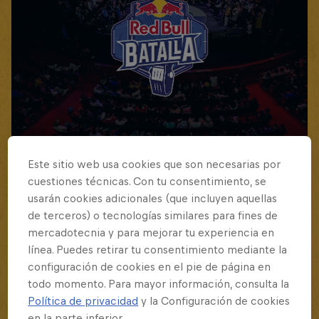
Este sitio web usa cookies que son necesarias por
Red Bull Batalla Final Torneo de Plazas
cuestiones técnicas. Con tu consentimiento, se
2026
usarán cookies adicionales (que incluyen aquellas
19 Septiembre 2026
de terceros) o tecnologías similares para fines de
mercadotecnia y para mejorar tu experiencia en
Lima, Peru
línea. Puedes retirar tu consentimiento mediante la
MC BATTLE
configuración de cookies en el pie de página en
todo momento. Para mayor información, consulta la
Próximo evento
Política de privacidad
y la Configuración de cookies
en la parte inferior.