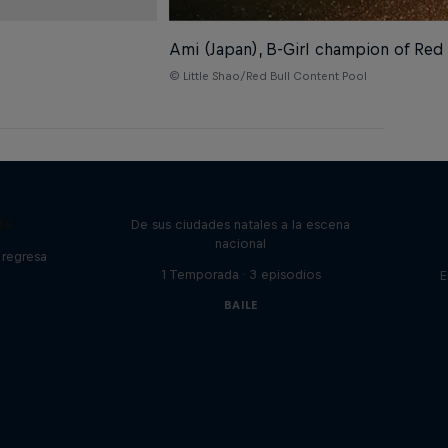
Ami (Japan), B-Girl champion of Red
© Little Shao/Red Bull Content Pool
Beyond the Dance
ds
De sus ciudades natales a la escena
nacional
 regresa
1 Temporada · 3 episodios
E
BAILE