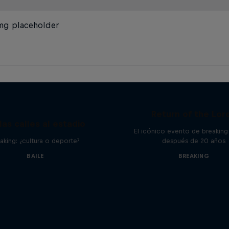
mg placeholder
Return of the Lor
las calles al estadio
El icónico evento de breaking
aking: ¿cultura o deporte?
después de 20 años
BAILE
BREAKING