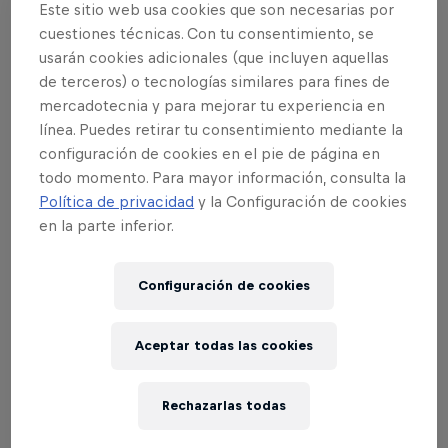
habilidades y ser el ganador! Recuerden: ¡Pueden
Este sitio web usa cookies que son necesarias por
inscribirse en todas las Clasificatorias hasta que
cuestiones técnicas. Con tu consentimiento, se
usarán cookies adicionales (que incluyen aquellas
salgan ganadores!
de terceros) o tecnologías similares para fines de
mercadotecnia y para mejorar tu experiencia en
línea. Puedes retirar tu consentimiento mediante la
NOMBRE ETAPA
FECHA INSCRIPCIÓN
FECHA TÉRMINO INSCRIPCIÓN
configuración de cookies en el pie de página en
todo momento. Para mayor información, consulta la
Qualy 1
17 de julio 2023
4 de agosto 2023
Política de privacidad
y la Configuración de cookies
en la parte inferior.
Qualy 2
17 de julio 2023
11 de agosto 2023
Configuración de cookies
Qualy 3
17 de julio 2023
25 de agosto 2023
Aceptar todas las cookies
Qualy 4
17 de julio 2023
1 de septiembre 2023
Rechazarlas todas
Qualy 5
17 de julio 2023
29 de septiembre 2023