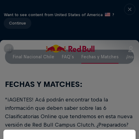
Want to see content from United States of America
?
Continue
Final Nacional Chile
FAQ´s
Fechas y Matches
¡Inscr
FECHAS Y MATCHES:
“¡AGENTES! Acá podrán encontrar toda la
información que deben saber sobre las 6
Clasificatorias Online que tendremos en esta nueva
versión de Red Bull Campus Clutch. ¿Preparados?
¡Tienen 6 oportunidades para poner a prueba sus