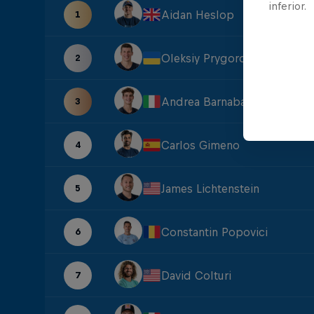
inferior.
Aidan Heslop
1
Oleksiy Prygorov
2
Andrea Barnaba
3
Carlos Gimeno
4
James Lichtenstein
5
Constantin Popovici
6
David Colturi
7