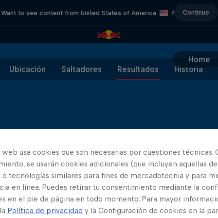
Continue
Want to see content from United States of America
?
Home
Ubicación
Saltadores
Resultados
Historia
o web usa cookies que son necesarias por cuestiones técnicas. 
iento, se usarán cookies adicionales (que incluyen aquellas de
 o tecnologías similares para fines de mercadotecnia y para me
ia en línea. Puedes retirar tu consentimiento mediante la conf
es en el pie de página en todo momento. Para mayor informaci
Tipo de Clavadista
Clavado 1
Clavado 2
Cl
 la
Política de privacidad
y la Configuración de cookies en la pa