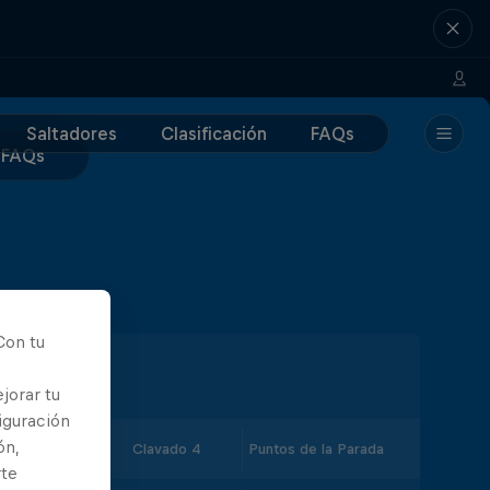
Saltadores
Clasificación
FAQs
FAQs
Con tu
jorar tu
iguración
ón,
avado 3
Clavado 4
Puntos de la Parada
rte