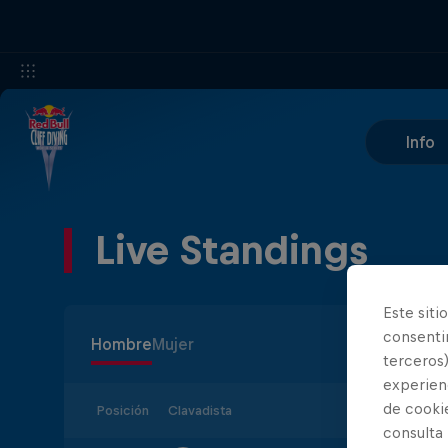
Info
Live Standings
Este siti
consentim
Hombre
Mujer
terceros)
experienc
de cooki
Posición
Clavadista
consulta