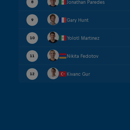
Jonathan Paredes
8
Gary Hunt
9
Yolotl Martinez
10
Nikita Fedotov
11
Kivanc Gur
12