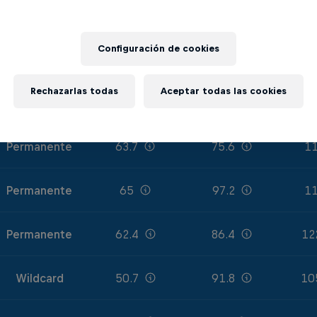
Permanente
70.2
88.2
13
Configuración de cookies
Permanente
66.3
91.8
11
Rechazarlas todas
Aceptar todas las cookies
Wildcard
63.7
102.6
12
Permanente
63.7
75.6
11
Permanente
65
97.2
11
Permanente
62.4
86.4
12
Wildcard
50.7
91.8
10