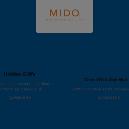
Hidden Cliffs
One With the Wat
avadistas buscan el acantilado
erfecto en Arabia Saudí
Cliff diving en la costa de Nue
CLAVADISMO
CLAVADISMO