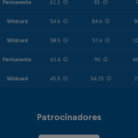
Permanente
61.1
81
Wildcard
54.6
84.6
8
Wildcard
58.5
57.6
10
Permanente
62.4
90
46
Wildcard
45.5
54.25
7
Patrocinadores