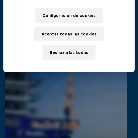
El regreso al Red Bull Cliff Diving World
Films & Shows
Series
Configuración de cookies
CLAVADISMO
Aceptar todas las cookies
Videos relacionados
Rechazarlas todas