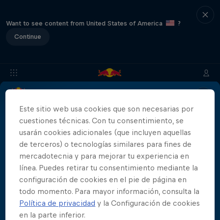
Want to see content from United States of America
?
Continue
Info
Ubicación
Saltadores
Resultados
Historia
Este sitio web usa cookies que son necesarias por
cuestiones técnicas. Con tu consentimiento, se
usarán cookies adicionales (que incluyen aquellas
de terceros) o tecnologías similares para fines de
Patrocinadores
mercadotecnia y para mejorar tu experiencia en
línea. Puedes retirar tu consentimiento mediante la
configuración de cookies en el pie de página en
todo momento. Para mayor información, consulta la
Política de privacidad
y la Configuración de cookies
444 Days
en la parte inferior.