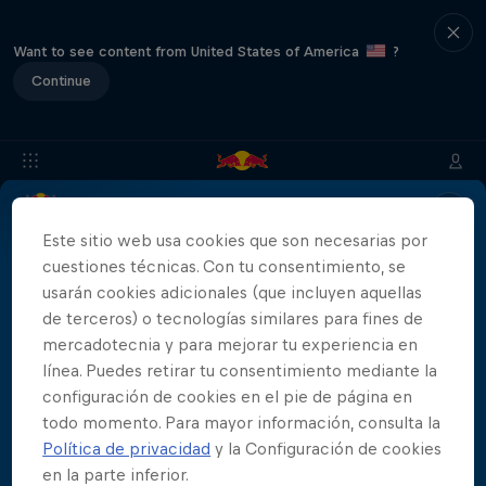
Want to see content from United States of America
?
Continue
Info
Ubicación
Saltadores
Historia
Resultados
Este sitio web usa cookies que son necesarias por
cuestiones técnicas. Con tu consentimiento, se
usarán cookies adicionales (que incluyen aquellas
de terceros) o tecnologías similares para fines de
Patrocinadores
mercadotecnia y para mejorar tu experiencia en
línea. Puedes retirar tu consentimiento mediante la
configuración de cookies en el pie de página en
todo momento. Para mayor información, consulta la
Política de privacidad
y la Configuración de cookies
444 Days
en la parte inferior.