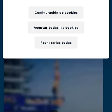
El regreso al Red Bull Cliff Diving World
Films & Shows
Series
Configuración de cookies
CLAVADISMO
Aceptar todas las cookies
Videos relacionados
Rechazarlas todas