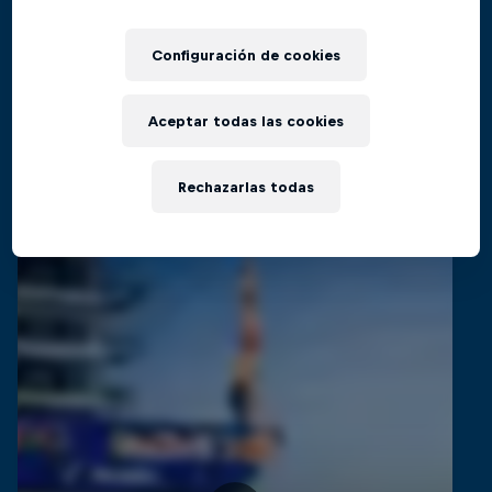
El regreso al Red Bull Cliff Diving World
Films & Shows
Series
Configuración de cookies
CLAVADISMO
Aceptar todas las cookies
Videos relacionados
Rechazarlas todas