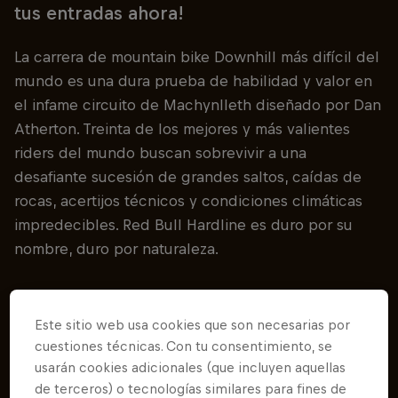
tus entradas ahora!
La carrera de mountain bike Downhill más difícil del
mundo es una dura prueba de habilidad y valor en
el infame circuito de Machynlleth diseñado por Dan
Atherton. Treinta de los mejores y más valientes
riders del mundo buscan sobrevivir a una
desafiante sucesión de grandes saltos, caídas de
rocas, acertijos técnicos y condiciones climáticas
impredecibles. Red Bull Hardline es duro por su
nombre, duro por naturaleza.
Este sitio web usa cookies que son necesarias por
Follow along
cuestiones técnicas. Con tu consentimiento, se
usarán cookies adicionales (que incluyen aquellas
de terceros) o tecnologías similares para fines de