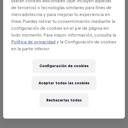
clasificatorias de este evento de Red Bull, serán
usarán cookies adicionales (que incluyen aquellas
de terceros) o tecnologías similares para fines de
así:
mercadotecnia y para mejorar tu experiencia en
Santiago: Club Palestino / 2 de octubre.
línea. Puedes retirar tu consentimiento mediante la
configuración de cookies en el pie de página en
Iquique: Playa Cavancha / 16 de octubre.
todo momento. Para mayor información, consulta la
Antofagasta: Las Almejas / 23 de octubre.
Política de privacidad
y la Configuración de cookies
Valparaíso: Plaza Sotomayor / 30 de octubre
en la parte inferior.
Santiago: Club Asturias / 06 de noviembre
Final Nacional: Por confirmar / 05 de
Configuración de cookies
diciembre.
Aceptar todas las cookies
Además, no olvidar que sólo pueden ingresar 80
equipos en toda la clasificatoria y que, para asistir a
Rechazarlas todas
las fechas en cuestión, deben contar con su
Pase
de Movilidad.