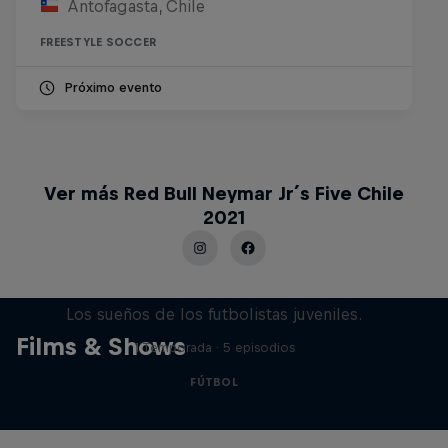
Antofagasta, Chile
FREESTYLE SOCCER
Próximo evento
Ver más Red Bull Neymar Jr´s Five Chile
2021
Signed or Released
Los sueños de los futbolistas juveniles.
Films & Shows
1 Temporada · 5 episodios
FÚTBOL