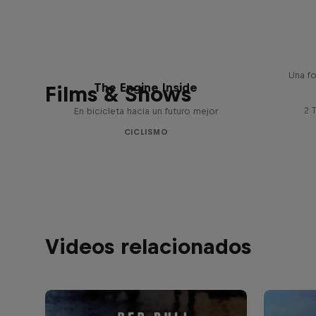
Cycl
Una fo
The Engine Inside
Films & Shows
2 
En bicicleta hacia un futuro mejor
CICLISMO
Videos relacionados