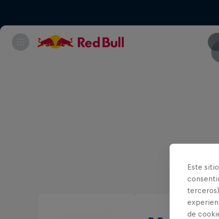
Este siti
consentim
terceros)
experienc
de cooki