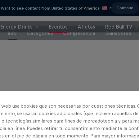
Continue
Want to see content from United States of America
?
Energy Drinks
Eventos
Atletas
Red Bull TV
Info
Categorías
Competencia
Ganadores
Patrocinadores
o web usa cookies que son necesarias por cuestiones técnicas. 
iento, se usarán cookies adicionales (que incluyen aquellas de
 o tecnologías similares para fines de mercadotecnia y para me
ia en línea. Puedes retirar tu consentimiento mediante la conf
es en el pie de página en todo momento. Para mayor informaci