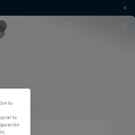
Con tu
jorar tu
iguración
ón,