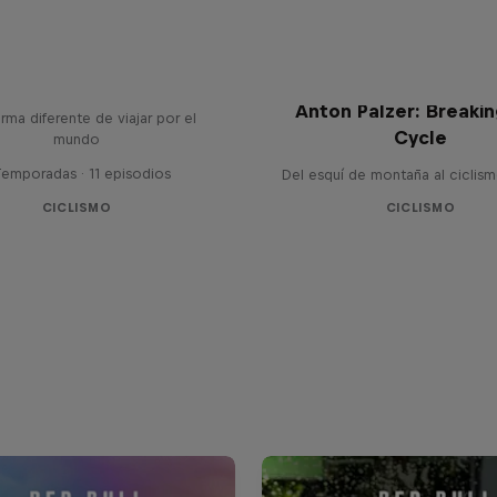
ing Around the World
Anton Palzer: Breaki
rma diferente de viajar por el
Cycle
mundo
Temporadas · 11 episodios
Del esquí de montaña al ciclism
CICLISMO
CICLISMO