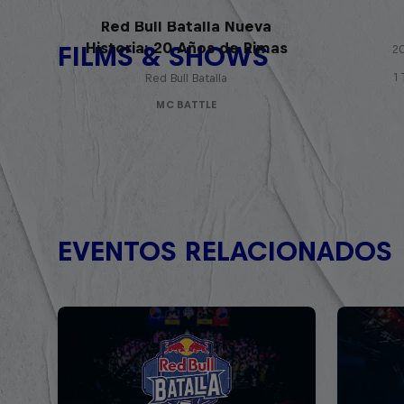
Red Bull Batalla Nueva
Historia: 20 Años de Rimas
FILMS & SHOWS
20
1
Red Bull Batalla
MC BATTLE
EVENTOS RELACIONADOS