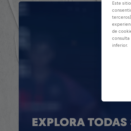
Este siti
consentim
terceros)
experienc
de cooki
consulta
inferior.
EXPLORA TODAS 