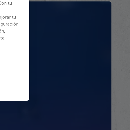
Con tu
jorar tu
iguración
ón,
rte