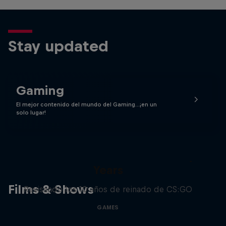
Stay updated
Gaming
El mejor contenido del mundo del Gaming…¡en un
solo lugar!
Memories of CS:GO – The Early
Years
Films & Shows
Revisando los 10 años de reinado de CS:GO
GAMES