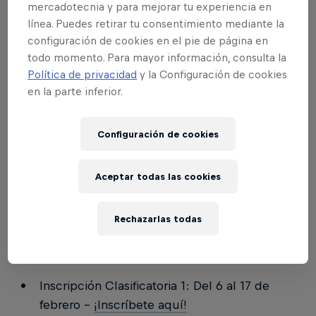
a jugadores de todo el mundo la oportunidad de
mercadotecnia y para mejorar tu experiencia en
celebrar y mostrar sus habilidades de una forma
línea. Puedes retirar tu consentimiento mediante la
configuración de cookies en el pie de página en
única.
todo momento. Para mayor información, consulta la
Política de privacidad
y la Configuración de cookies
en la parte inferior.
02
Configuración de cookies
¿Dónde puedo inscribirme?
Aceptar todas las cookies
Recuerda que este torneo cuenta con 4
Rechazarlas todas
clasificatorias, donde puedes inscribirte como
máximo en 2 de ellas.
Inscripción Clasificatoria 1: Del 6 al 17 de
febrero -
¡Inscríbete aquí!